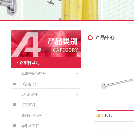
产品中心
浴帘杆系列
弧形伸缩浴帘杆
U型浴帘杆
L形浴帘杆
打孔直杆
免打孔伸缩杆
编号.
1018
异形浴帘杆