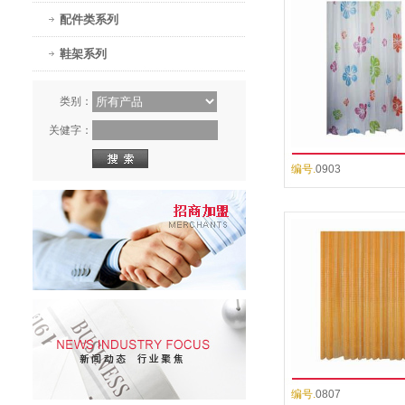
配件类系列
鞋架系列
类别：
关健字：
编号.
0903
编号.
0807