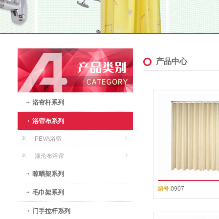
产品中心
浴帘杆系列
浴帘布系列
PEVA浴帘
涤沦布浴帘
晾晒架系列
编号.
0907
毛巾架系列
门手拉杆系列